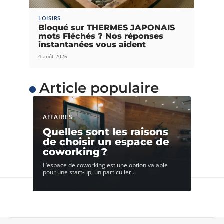
LOISIRS
Bloqué sur THERMES JAPONAIS
mots Fléchés ? Nos réponses
instantanées vous aident
4 août 2026
Article populaire
AFFAIRES
Quelles sont les raisons
de choisir un espace de
coworking ?
L’espace de coworking est une option valable
pour une start-up, un particulier
…