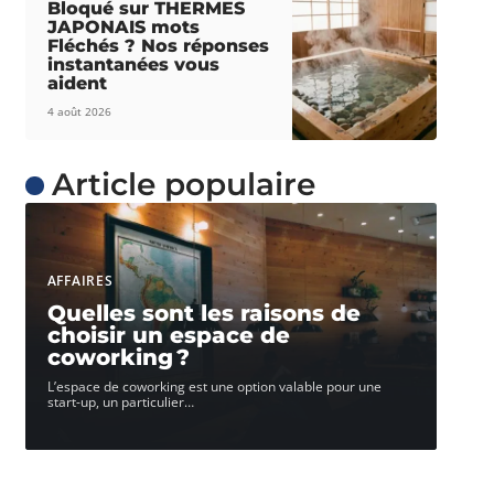
Bloqué sur THERMES
JAPONAIS mots
Fléchés ? Nos réponses
instantanées vous
aident
4 août 2026
Article populaire
AFFAIRES
Quelles sont les raisons de
choisir un espace de
coworking ?
L’espace de coworking est une option valable pour une
start-up, un particulier
…