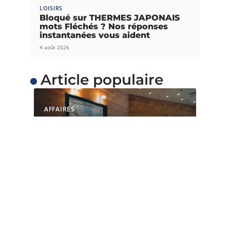
LOISIRS
Bloqué sur THERMES JAPONAIS
mots Fléchés ? Nos réponses
instantanées vous aident
4 août 2026
Article populaire
AFFAIRES
Quelles sont les raisons
de choisir un espace de
coworking ?
L’espace de coworking est une option valable
pour une start-up, un particulier
…
Contact
Mentions Légales
Sitemap