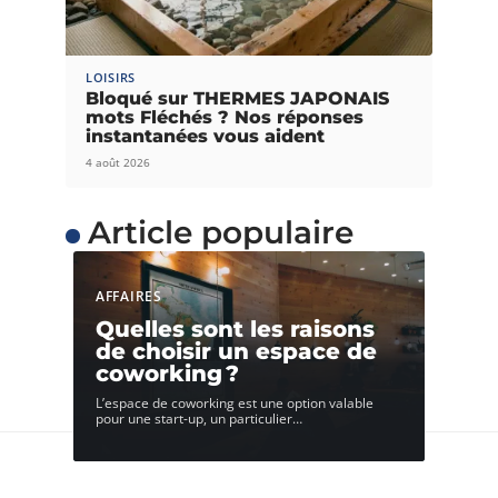
LOISIRS
Bloqué sur THERMES JAPONAIS
mots Fléchés ? Nos réponses
instantanées vous aident
4 août 2026
Article populaire
AFFAIRES
Quelles sont les raisons
de choisir un espace de
coworking ?
L’espace de coworking est une option valable
pour une start-up, un particulier
…