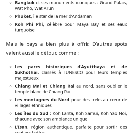
Bangkok
et ses monuments iconiques : Grand Palais,
Wat Pho, Wat Arun
Phuket
, île star de la mer d’Andaman
Koh Phi Phi
, célèbre pour Maya Bay et ses eaux
turquoise
Mais le pays a bien plus à offrir. D’autres spots
valent aussi le détour, comme :
Les parcs historiques d’Ayutthaya et de
Sukhothai
, classés à l’UNESCO pour leurs temples
majestueux
Chiang Mai et Chiang Rai
au nord, sans oublier le
temple blanc de Chiang Rai
Les montagnes du Nord
pour des treks au cœur de
villages ethniques
Les îles du Sud
: Koh Lanta, Koh Samui, Koh Yao Noi,
chacune avec son ambiance unique
L’Isan
, région authentique, parfaite pour sortir des
sentiers battus