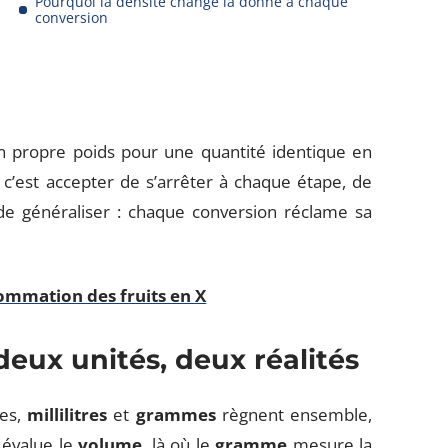
Pourquoi la densité change la donne à chaque
conversion
son propre poids pour une quantité identique en
 c’est accepter de s’arrêter à chaque étape, de
 de généraliser : chaque conversion réclame sa
sommation des fruits en X
 deux unités, deux réalités
res,
millilitres
et
grammes
règnent ensemble,
évalue le
volume
, là où le
gramme
mesure la