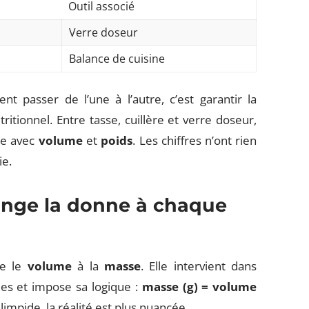
Outil associé
Verre doseur
Balance de cuisine
 passer de l’une à l’autre, c’est garantir la
utritionnel. Entre tasse, cuillère et verre doseur,
le avec
volume
et
poids
. Les chiffres n’ont rien
ie.
ange la donne à chaque
ie le
volume
à la
masse
. Elle intervient dans
mes et impose sa logique :
masse (g) = volume
limpide, la réalité est plus nuancée.