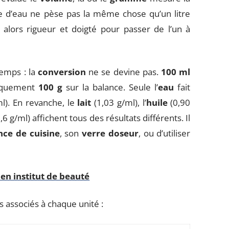
tre d’eau ne pèse pas la même chose qu’un litre
alors rigueur et doigté pour passer de l’un à
temps : la
conversion
ne se devine pas.
100 ml
tiquement
100 g
sur la balance. Seule l’
eau
fait
ml). En revanche, le
lait
(1,03 g/ml), l’
huile
(0,90
,6 g/ml) affichent tous des résultats différents. Il
nce de cuisine
, son
verre doseur
, ou d’utiliser
 en institut de beauté
s associés à chaque unité :