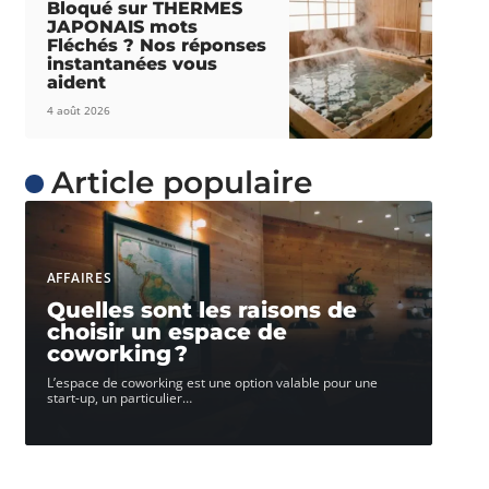
Bloqué sur THERMES
JAPONAIS mots
Fléchés ? Nos réponses
instantanées vous
aident
4 août 2026
Article populaire
AFFAIRES
Quelles sont les raisons de
choisir un espace de
coworking ?
L’espace de coworking est une option valable pour une
start-up, un particulier
…