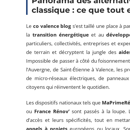
Panorama des alternat
classique : ce que tout
Le
co valence blog
s’est taillé une place à p
la
transition énergétique
et au
développ
particuliers, collectivités, entreprises et exp
de terrain et décryptent la jungle des
aide
Impossible de passer à côté du foisonnement 
l’Auvergne, de Saint-Étienne à Valence, les pro
de micro-réseaux électriques, de panneaux s
citoyens qui réinventent le quotidien.
Les dispositifs nationaux tels que
MaPrimeRé
ou
France Rénov’
sont passés à la loupe. L
d’accès et leurs spécificités, tout en mett
appels à projets
européens ou locaux. So