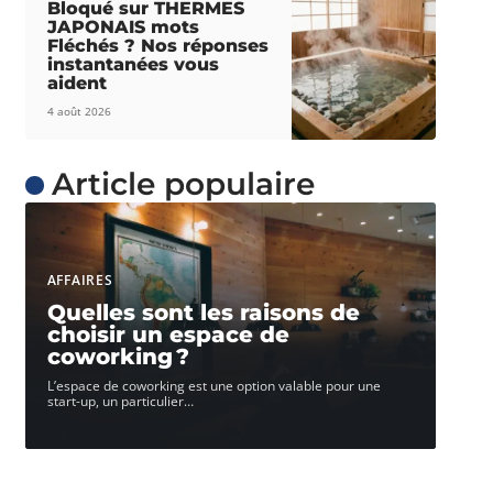
Bloqué sur THERMES
JAPONAIS mots
Fléchés ? Nos réponses
instantanées vous
aident
4 août 2026
Article populaire
AFFAIRES
Quelles sont les raisons de
choisir un espace de
coworking ?
L’espace de coworking est une option valable pour une
start-up, un particulier
…