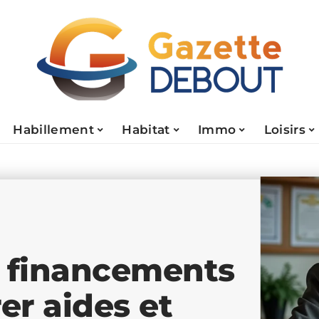
Habillement
Habitat
Immo
Loisirs
t financements
er aides et