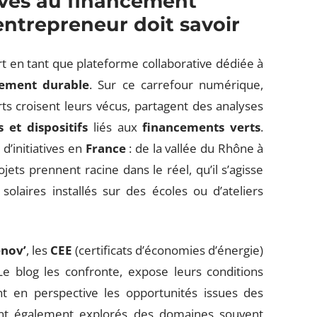
ives au financement
 entrepreneur doit savoir
art en tant que plateforme collaborative dédiée à
ement durable
. Sur ce carrefour numérique,
erts croisent leurs vécus, partagent des analyses
s et dispositifs
liés aux
financements verts
.
d’initiatives en
France
: de la vallée du Rhône à
jets prennent racine dans le réel, qu’il s’agisse
olaires installés sur des écoles ou d’ateliers
nov’
, les
CEE
(certificats d’économies d’énergie)
e blog les confronte, expose leurs conditions
ant en perspective les opportunités issues des
nt également explorés des domaines souvent