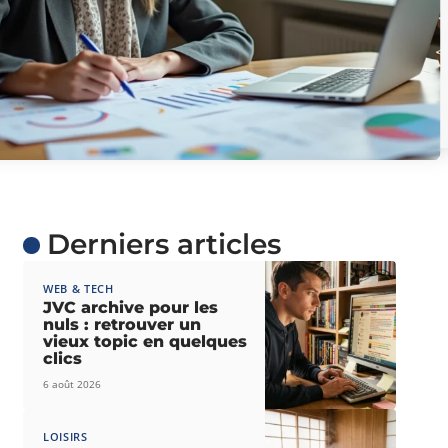
Derniers articles
WEB & TECH
JVC archive pour les
nuls : retrouver un
vieux topic en quelques
clics
6 août 2026
LOISIRS