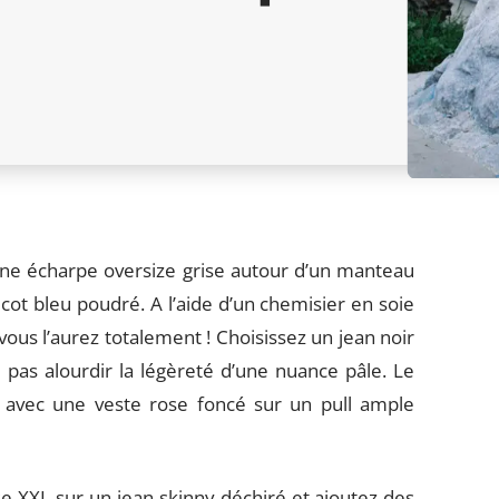
une écharpe oversize grise autour d’un manteau
ricot bleu poudré. A l’aide d’un chemisier en soie
vous l’aurez totalement ! Choisissez un jean noir
e pas alourdir la légèreté d’une nuance pâle. Le
nt avec une veste rose foncé sur un pull ample
se XXL sur un jean skinny déchiré et ajoutez des