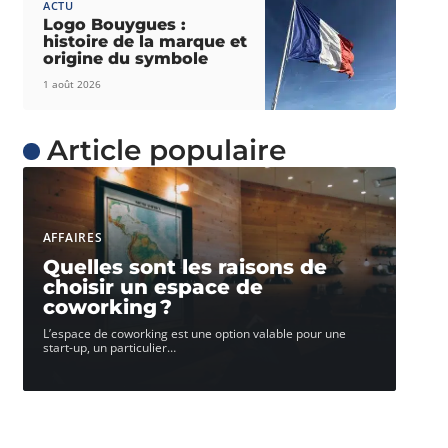
ACTU
Logo Bouygues :
histoire de la marque et
origine du symbole
1 août 2026
Article populaire
AFFAIRES
Quelles sont les raisons de
choisir un espace de
coworking ?
L’espace de coworking est une option valable pour une
start-up, un particulier
…