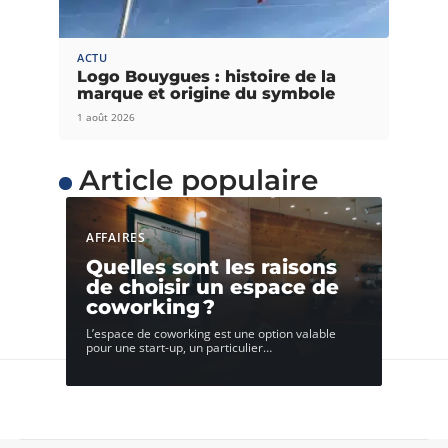
ACTU
Logo Bouygues : histoire de la
marque et origine du symbole
1 août 2026
Article populaire
AFFAIRES
Quelles sont les raisons
de choisir un espace de
coworking ?
L’espace de coworking est une option valable
pour une start-up, un particulier
…