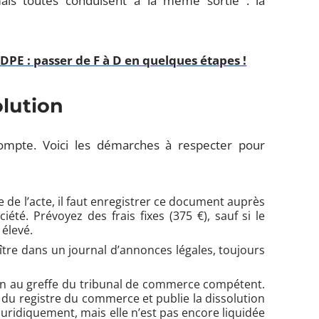
ais toutes conduisent à la même sortie : la
DPE : passer de F à D en quelques étapes !
olution
compte. Voici les démarches à respecter pour
e de l’acte, il faut enregistrer ce document auprès
été. Prévoyez des frais fixes (375 €), sauf si le
 élevé.
aître dans un journal d’annonces légales, toujours
ution au greffe du tribunal de commerce compétent.
r du registre du commerce et publie la dissolution
 juridiquement, mais elle n’est pas encore liquidée