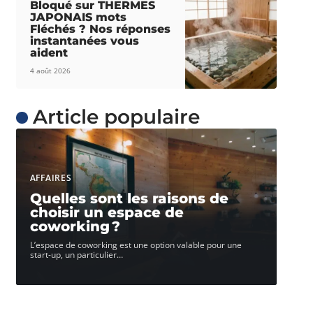
Bloqué sur THERMES
JAPONAIS mots
Fléchés ? Nos réponses
instantanées vous
aident
4 août 2026
Article populaire
AFFAIRES
Quelles sont les raisons de
choisir un espace de
coworking ?
L’espace de coworking est une option valable pour une
start-up, un particulier
…