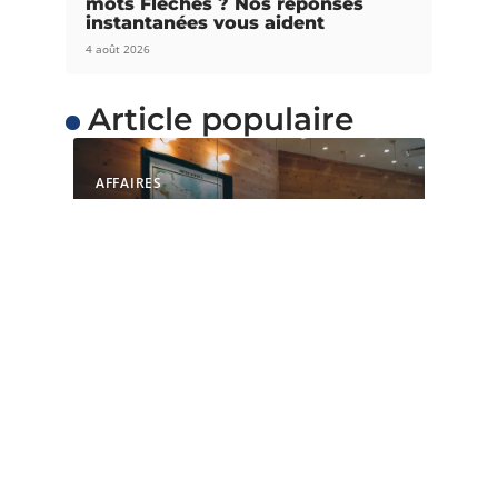
mots Fléchés ? Nos réponses
instantanées vous aident
4 août 2026
Article populaire
AFFAIRES
Quelles sont les raisons
de choisir un espace de
coworking ?
L’espace de coworking est une option valable
pour une start-up, un particulier
…
Contact
Mentions Légales
Sitemap
© 2025 | gazettedebout.org