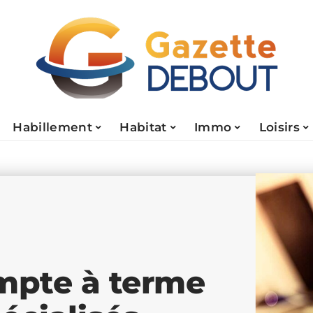
Habillement
Habitat
Immo
Loisirs
mpte à terme