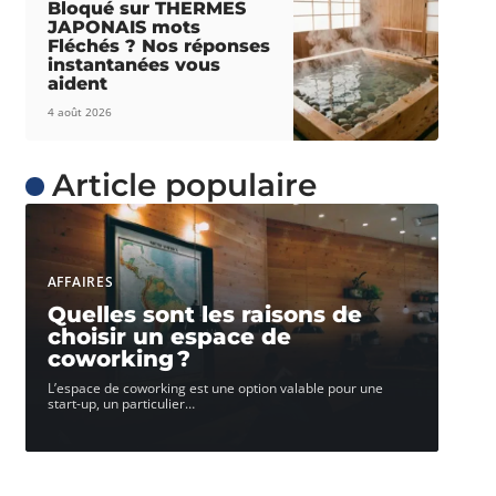
Bloqué sur THERMES
JAPONAIS mots
Fléchés ? Nos réponses
instantanées vous
aident
4 août 2026
Article populaire
AFFAIRES
Quelles sont les raisons de
choisir un espace de
coworking ?
L’espace de coworking est une option valable pour une
start-up, un particulier
…