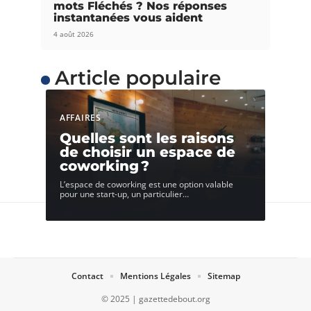
mots Fléchés ? Nos réponses
instantanées vous aident
4 août 2026
Article populaire
AFFAIRES
Quelles sont les raisons
de choisir un espace de
coworking ?
L’espace de coworking est une option valable
pour une start-up, un particulier
…
Contact
Mentions Légales
Sitemap
© 2025 | gazettedebout.org