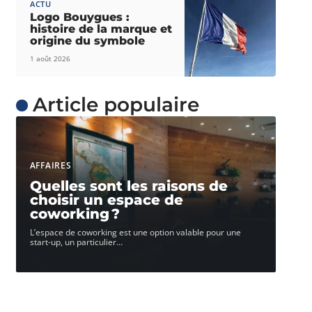
ACTU
Logo Bouygues :
histoire de la marque et
origine du symbole
1 août 2026
Article populaire
AFFAIRES
Quelles sont les raisons de
choisir un espace de
coworking ?
L’espace de coworking est une option valable pour une
start-up, un particulier
…