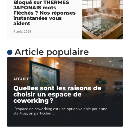
Bloqué sur THERMES
JAPONAIS mots
Fléchés ? Nos réponses
instantanées vous
aident
4 août 2026
Article populaire
AFFAIRES
Quelles sont les raisons de
choisir un espace de
coworking ?
L’espace de coworking est une option valable pour une
start-up, un particulier
…