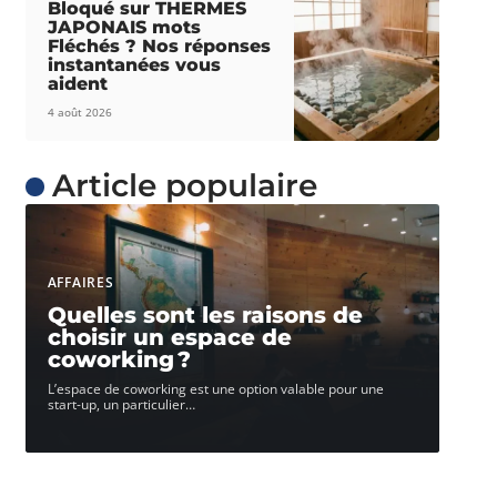
Bloqué sur THERMES
JAPONAIS mots
Fléchés ? Nos réponses
instantanées vous
aident
4 août 2026
Article populaire
AFFAIRES
Quelles sont les raisons de
choisir un espace de
coworking ?
L’espace de coworking est une option valable pour une
start-up, un particulier
…