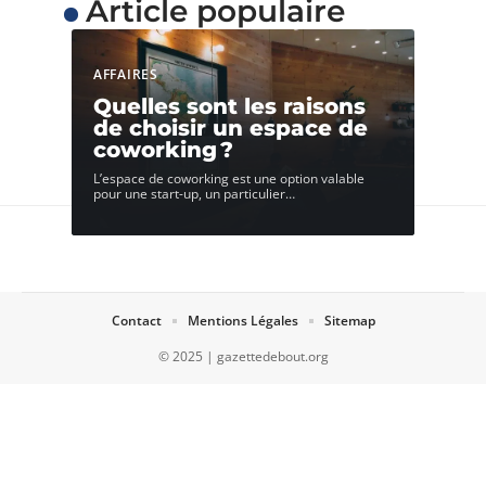
Article populaire
AFFAIRES
Quelles sont les raisons
de choisir un espace de
coworking ?
L’espace de coworking est une option valable
pour une start-up, un particulier
…
Contact
Mentions Légales
Sitemap
© 2025 | gazettedebout.org