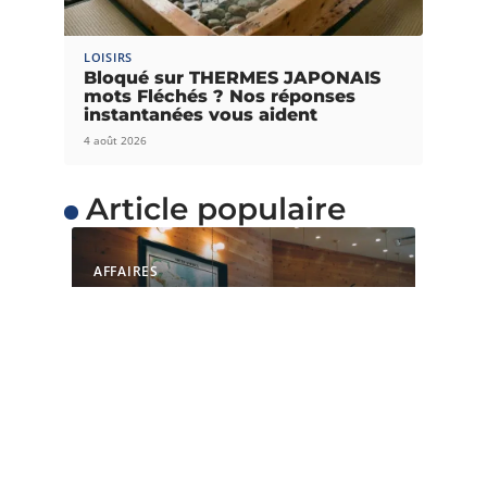
LOISIRS
Bloqué sur THERMES JAPONAIS
mots Fléchés ? Nos réponses
instantanées vous aident
4 août 2026
Article populaire
AFFAIRES
Quelles sont les raisons
de choisir un espace de
coworking ?
L’espace de coworking est une option valable
pour une start-up, un particulier
…