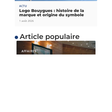
ACTU
Logo Bouygues : histoire de la
marque et origine du symbole
1 août 2026
Article populaire
AFFAIRES
Quelles sont les raisons
de choisir un espace de
coworking ?
L’espace de coworking est une option valable
pour une start-up, un particulier
…
Contact
Mentions Légales
Sitemap