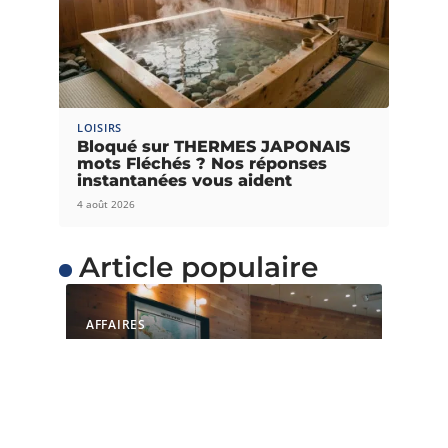
LOISIRS
Bloqué sur THERMES JAPONAIS
mots Fléchés ? Nos réponses
instantanées vous aident
4 août 2026
Article populaire
AFFAIRES
Quelles sont les raisons
de choisir un espace de
coworking ?
L’espace de coworking est une option valable
pour une start-up, un particulier
…