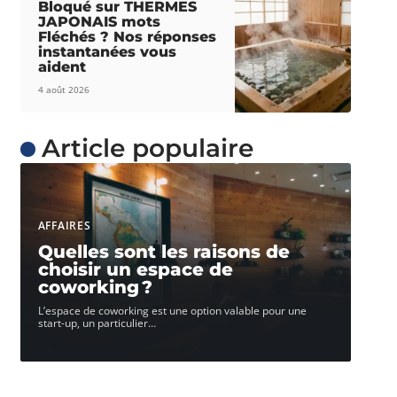
Bloqué sur THERMES
JAPONAIS mots
Fléchés ? Nos réponses
instantanées vous
aident
4 août 2026
Article populaire
AFFAIRES
Quelles sont les raisons de
choisir un espace de
coworking ?
L’espace de coworking est une option valable pour une
start-up, un particulier
…